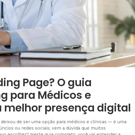
ding Page? O guia
ng para Médicos e
 melhor presença digital
et deixou de ser uma opção para médicos e clínicas — é uma
ncios ou redes sociais, vem a dúvida que muitos
devo escolher? Neste guia completo, você vai entender a