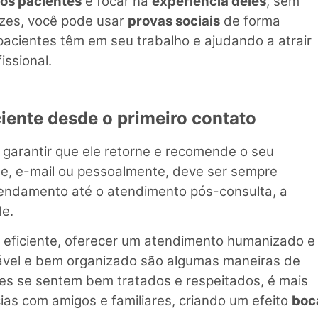
los pacientes
e focar na
experiência deles
, sem
izes, você pode usar
provas sociais
de forma
acientes têm em seu trabalho e ajudando a atrair
issional.
iente desde o primeiro contato
garantir que ele retorne e recomende o seu
fone, e-mail ou pessoalmente, deve ser sempre
endamento até o atendimento pós-consulta, a
de.
 eficiente, oferecer um atendimento humanizado e
rtável e bem organizado são algumas maneiras de
es se sentem bem tratados e respeitados, é mais
ias com amigos e familiares, criando um efeito
boc