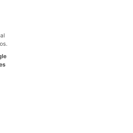
al
os.
gle
es