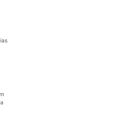
ias
em
ca