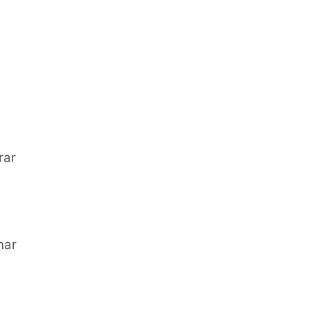
rar
har